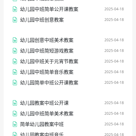
幼儿园中班简单公开课教案
2025-04-18
幼儿园中班创意教案
2025-04-18
幼儿园创意中班美术教案
2025-04-18
幼儿园中班简短游戏教案
2025-04-18
幼儿园中班关于元宵节教案
2025-04-18
幼儿园中班简单音乐教案
2025-04-18
幼儿园简单中班公开课教案
2025-04-18
幼儿园教案中班公开课
2025-04-18
幼儿园中班简单美术教案
2025-04-18
简单幼儿园教案中班
2025-04-18
幼儿园教案中班音乐
2025-04-18