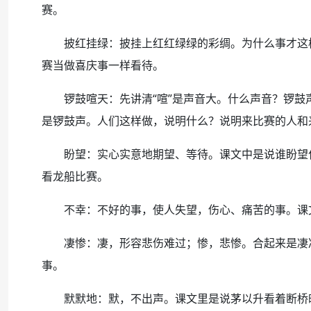
赛。
披红挂绿：披挂上红红绿绿的彩绸。为什么事才这样
赛当做喜庆事一样看待。
锣鼓喧天：先讲清“喧”是声音大。什么声音？锣鼓
是锣鼓声。人们这样做，说明什么？说明来比赛的人和
盼望：实心实意地期望、等待。课文中是说谁盼望什
看龙船比赛。
不幸：不好的事，使人失望，伤心、痛苦的事。课文
凄惨：凄，形容悲伤难过；惨，悲惨。合起来是凄凉
事。
默默地：默，不出声。课文里是说茅以升看着断桥