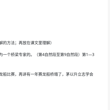
解的方法；再放在课文里理解）
个桥梁专家的。（第4自然段至第9自然段）第1—3
船比赛，再讲有一年赛龙船桥塌了，茅以升立志学会