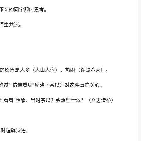
预习的同学即时思考。
师生共议。
事的原因是人多（人山人海），热闹（锣鼓喧天）。
难过”“仿佛看见”反映了茅以升对这件事的关心。
地看着”想象：当时茅以升会想些什么？（立志造桥）
同时理解词语。