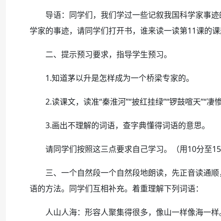
导语：同学们，我们学过一些记叙我国科学家事迹的
学家的事迹，请同学们打开书，谁来读一读第11课的
二、提示预习要求，指导学生预习。
1.知道茅以升是怎样成为一个桥梁专家的。
2.读课文，读准“秦淮河”“披红挂绿”“锣鼓喧天”“凄惨
3.画出不理解的词语，查字典懂得词语的意思。
请同学们按照这三点要求自己学习。（用10分至15
三、一个自然段一个自然段地朗读，先正音读通顺，
语的方法。同学们互相补充。着重理解下列词语：
人山人海：形容人聚集得很多，像山一样像海一样。