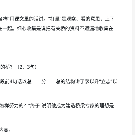
各样”用课文里的话讲。“打量”是观察、看的意思，上下
凑在一起。细心收集是说把有关桥的资料不遗漏地收集在
的桥？（2、3句）
段前4句话以总——分——总的结构讲了茅以升“立志”以
样努力的？“终于”说明他成为建造桥梁专家的理想是
内容。