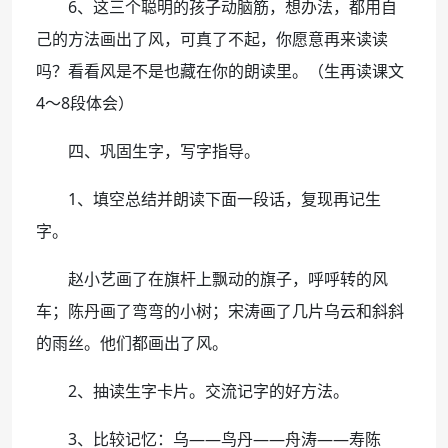
6、这三个聪明的孩子动脑筋，想办法，都用自
己的方法画出了风，可真了不起，你愿意再来读读
吗？看看风是不是也藏在你的朗读里。（生再读课文
4～8段体会）
四、巩固生字，写字指导。
1、填空总结并朗读下面一段话，复现再记生
字。
赵小艺画了在旗杆上飘动的旗子，呼呼转的风
车；陈丹画了弯弯的小树；宋涛画了几片乌云和斜斜
的雨丝。他们都画出了风。
2、抽读生字卡片。交流记字的好方法。
3、比较记忆：乌――鸟丹――舟涛――寿陈