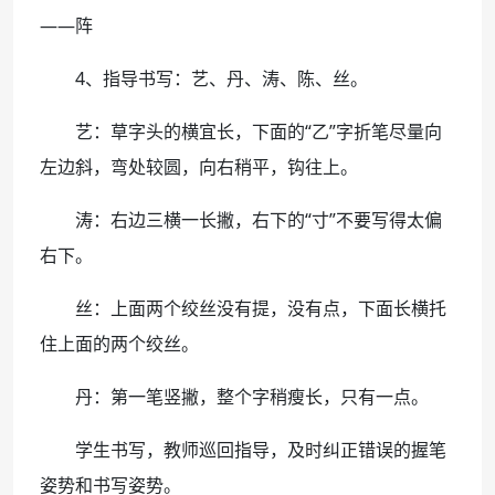
――阵
4、指导书写：艺、丹、涛、陈、丝。
艺：草字头的横宜长，下面的“乙”字折笔尽量向
左边斜，弯处较圆，向右稍平，钩往上。
涛：右边三横一长撇，右下的“寸”不要写得太偏
右下。
丝：上面两个绞丝没有提，没有点，下面长横托
住上面的两个绞丝。
丹：第一笔竖撇，整个字稍瘦长，只有一点。
学生书写，教师巡回指导，及时纠正错误的握笔
姿势和书写姿势。