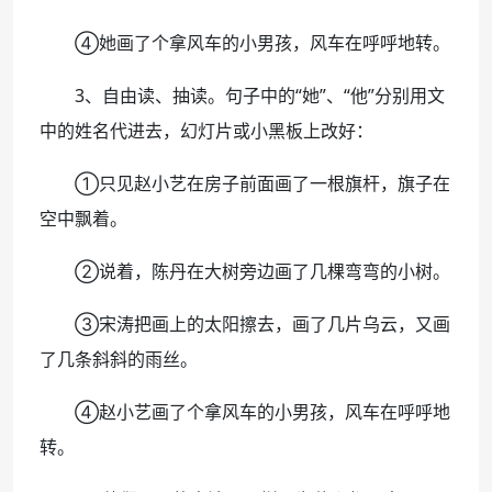
④她画了个拿风车的小男孩，风车在呼呼地转。
3、自由读、抽读。句子中的“她”、“他”分别用文
中的姓名代进去，幻灯片或小黑板上改好：
①只见赵小艺在房子前面画了一根旗杆，旗子在
空中飘着。
②说着，陈丹在大树旁边画了几棵弯弯的小树。
③宋涛把画上的太阳擦去，画了几片乌云，又画
了几条斜斜的雨丝。
④赵小艺画了个拿风车的小男孩，风车在呼呼地
转。