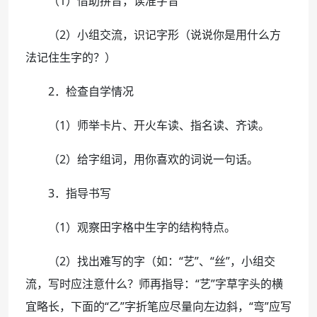
（1）借助拼音，读准字音
（2）小组交流，识记字形（说说你是用什么方
法记住生字的？）
2．检查自学情况
（1）师举卡片、开火车读、指名读、齐读。
（2）给字组词，用你喜欢的词说一句话。
3．指导书写
（1）观察田字格中生字的结构特点。
（2）找出难写的字（如：“艺”、“丝”，小组交
流，写时应注意什么？师再指导：“艺”字草字头的横
宜略长，下面的“乙”字折笔应尽量向左边斜，“弯”应写