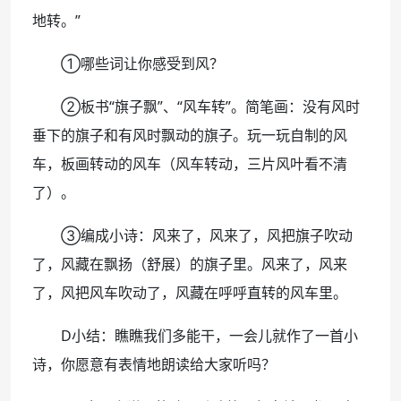
地转。”
①哪些词让你感受到风？
②板书“旗子飘”、“风车转”。简笔画：没有风时
垂下的旗子和有风时飘动的旗子。玩一玩自制的风
车，板画转动的风车（风车转动，三片风叶看不清
了）。
③编成小诗：风来了，风来了，风把旗子吹动
了，风藏在飘扬（舒展）的旗子里。风来了，风来
了，风把风车吹动了，风藏在呼呼直转的风车里。
D小结：瞧瞧我们多能干，一会儿就作了一首小
诗，你愿意有表情地朗读给大家听吗？