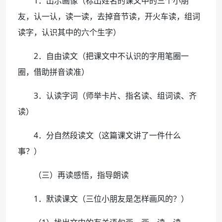
1．出示画像（标出姓名的课文中的三个小朋
友，认一认，读一读，去掉音节读，开火车读，组词
读字，认识其中的六个生字）
2．自由读文（把课文中不认识的字用笔圈一
圈，借助拼音读准）
3．认读字词（师举卡片、指名读、组词读、齐
读）
4．分自然段读文（这篇课文讲了一件什么
事？）
（三）再读感悟，指导朗读
1．默读课文（三位小朋友是怎样画风的？）