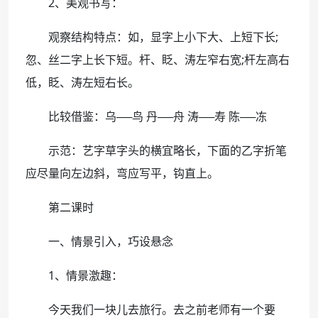
2、美观书写：
观察结构特点：如，显字上小下大、上短下长;
忽、丝二字上长下短。杆、眨、涛左窄右宽;杆左高右
低，眨、涛左短右长。
比较借鉴：乌──鸟 丹──舟 涛──寿 陈──冻
示范：艺字草字头的横宜略长，下面的乙字折笔
应尽量向左边斜，弯应写平，钩直上。
第二课时
一、情景引入，巧设悬念
1、情景激趣：
今天我们一块儿去旅行。去之前老师有一个要