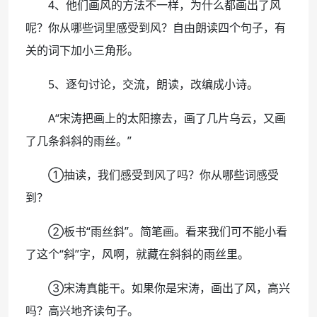
4、他们画风的方法不一样，为什么都画出了风
呢？你从哪些词里感受到风？自由朗读四个句子，有
关的词下加小三角形。
5、逐句讨论，交流，朗读，改编成小诗。
A“宋涛把画上的太阳擦去，画了几片乌云，又画
了几条斜斜的雨丝。”
①抽读，我们感受到风了吗？你从哪些词感受
到？
②板书“雨丝斜”。简笔画。看来我们可不能小看
了这个“斜”字，风啊，就藏在斜斜的雨丝里。
③宋涛真能干。如果你是宋涛，画出了风，高兴
吗？高兴地齐读句子。