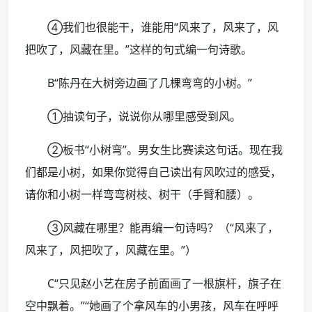
④我们也很能干，谁能用“风来了，风来了，风
把吹了，风藏在里。”这样的句式编一句诗歌。
B“陈丹在大树旁边画了几棵弯弯的小树。”
①抽读句子，说说你从哪里感受到风。
②板书“小树弯”。男女生比赛读这句话。现在我
们都是小树，如果你觉得自己读出有风吹过的感受，
请你和小树一样弯弯树枝、树干（手臂和腰）。
③风藏在哪里？能再编一句诗吗？（“风来了，
风来了，风把吹了，风藏在里。”）
C“只见赵小艺在房子前面画了一根旗杆，旗子在
空中飘着。”“她画了个拿风车的小男孩，风车在呼呼