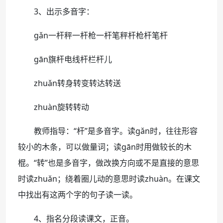
3、出示多音字：
ɡǎn一杆秤一杆枪一杆笔秤杆枪杆笔杆
ɡān旗杆电线杆栏杆儿
zhuǎn转身转变转达转送
zhuàn旋转转动
教师指导：“杆”是多音字。读ɡǎn时，往往形容
较小的木条，可以做量词；读ɡān时用做较长的木
棍。“转”也是多音字，做改换方向或不是直接的意思
时读zhuǎn；绕着圈儿动的意思时读zhuàn。在课文
中找出有这两个字的句子读一读。
4、指名分段读课文，正音。