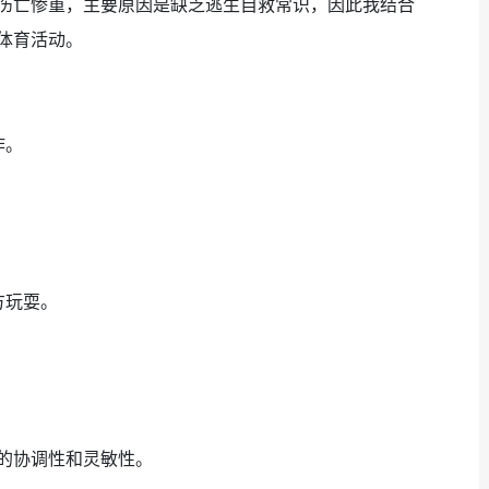
伤亡惨重，主要原因是缺乏逃生自救常识，因此我结合
体育活动。
作。
方玩耍。
的协调性和灵敏性。