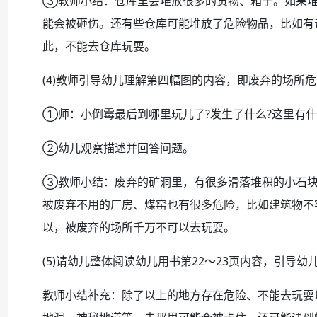
③教师小结：仓库里会堆放很多的货物、箱子。如果堆
能会被砸伤。还有些仓库可能堆放了危险物品，比如有
此，不能去仓库玩耍。
(4)教师引导幼儿理解第四幅图的内容，即废弃的场所
①师：小倒霉最后到哪里玩儿了?发生了什么?这里有什
②幼儿观察描述并回答问题。
③教师小结：废弃的矿洞里，有很多滑落堆积的小石块
被废弃不用的厂房、煤窑也有很多危险，比如建筑物不
以，被废弃的场所千万不可以去玩耍。
(5)请幼儿整体阅读幼儿用书第22～23页内容，引导
教师小结补充：除了以上的地方存在危险、不能去玩耍